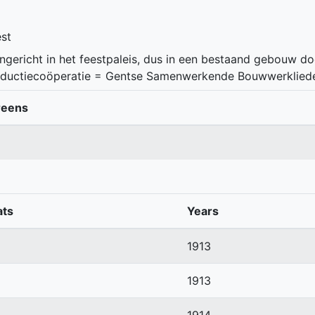
est
ngericht in het feestpaleis, dus in een bestaand gebouw do
oductiecoöperatie = Gentse Samenwerkende Bouwwerklied
reens
ats
Years
1913
1913
1914