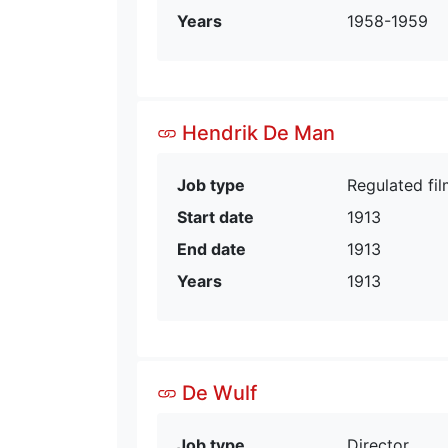
Years
1958-1959
Hendrik De Man
Job type
Regulated fil
Start date
1913
End date
1913
Years
1913
De Wulf
Job type
Director