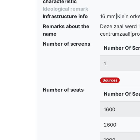
characteristic
Ideological remark
Infrastructure info
16 mm|Klein ork
Remarks about the
Deze zaal werd i
name
centrumzaal!|pr
Number of screens
Number Of Sc
1
Sources
Number of seats
Number Of Se
1600
2600
1000