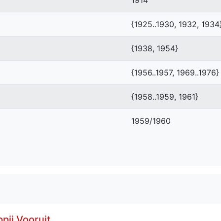
{1925..1930, 1932, 1934
{1938, 1954}
{1956..1957, 1969..1976}
{1958..1959, 1961}
1959/1960
ij Vooruit