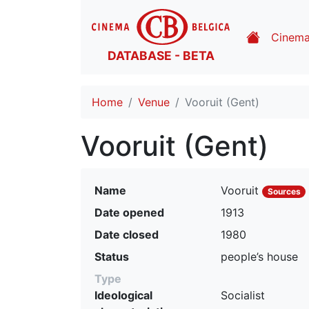
Cinem
DATABASE - BETA
Home
Venue
Vooruit (Gent)
Vooruit (Gent)
Name
Vooruit
Sources
Date opened
1913
Date closed
1980
Status
people’s house
Type
Ideological
Socialist